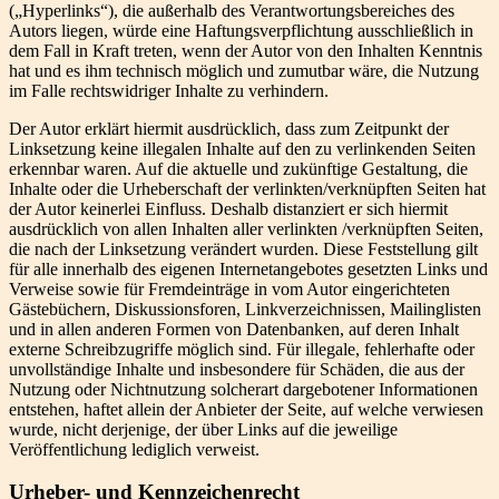
(„Hyperlinks“), die außerhalb des Verantwortungsbereiches des
Autors liegen, würde eine Haftungsverpflichtung ausschließlich in
dem Fall in Kraft treten, wenn der Autor von den Inhalten Kenntnis
hat und es ihm technisch möglich und zumutbar wäre, die Nutzung
im Falle rechtswidriger Inhalte zu verhindern.
Der Autor erklärt hiermit ausdrücklich, dass zum Zeitpunkt der
Linksetzung keine illegalen Inhalte auf den zu verlinkenden Seiten
erkennbar waren. Auf die aktuelle und zukünftige Gestaltung, die
Inhalte oder die Urheberschaft der verlinkten/verknüpften Seiten hat
der Autor keinerlei Einfluss. Deshalb distanziert er sich hiermit
ausdrücklich von allen Inhalten aller verlinkten /verknüpften Seiten,
die nach der Linksetzung verändert wurden. Diese Feststellung gilt
für alle innerhalb des eigenen Internetangebotes gesetzten Links und
Verweise sowie für Fremdeinträge in vom Autor eingerichteten
Gästebüchern, Diskussionsforen, Linkverzeichnissen, Mailinglisten
und in allen anderen Formen von Datenbanken, auf deren Inhalt
externe Schreibzugriffe möglich sind. Für illegale, fehlerhafte oder
unvollständige Inhalte und insbesondere für Schäden, die aus der
Nutzung oder Nichtnutzung solcherart dargebotener Informationen
entstehen, haftet allein der Anbieter der Seite, auf welche verwiesen
wurde, nicht derjenige, der über Links auf die jeweilige
Veröffentlichung lediglich verweist.
Urheber- und Kennzeichenrecht