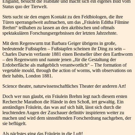
England, besucht die Habitate und macht sich ein eigenes Bild vom
Status quo der Tierwelt.
Stets sucht sie den engen Kontakt zu den Feldbiologen, die ihre
Türen sperrangelweit aufmachen, um das „Fräulein Editha Filmine
Brehm“ teilhaben zu lassen an den akribischen und oftmals
spektakulären Forschungsergebnissen der letzten Jahrzehnte.
Mit dem Regenwurm trat Barbara Geiger übrigens in große,
bedeutende Fußstapfen – Fußstapfen scheinen ihr Ding zu sein –
Charles Darwin verfasste 1881 einen Bestseller über den Earthworm
– den Regenwurm und nannte jenen „für die Gestaltung der
Erdoberfläche als maßgeblich verantwortlich“ – The formation of
vegetable mould, through the action of worms, with observations on
their habits, London 1881.
Science theatre, naturwissenschaftliches Theater der anderen Art!
Doch wer nun glaubt, ein Fräulein Brehm legt nach diesem ersten
Recherche Marathon die Hände in den Schoß, irrt gewaltig. Ein
anständiges Fräulein, das was auf sich hält, lässt sich durch die
leuchtenden Augen der Zuschauer definitiv inspirieren weiter zu
machen und wird dem sinnstiftenden Forscherdrang nachgeben, der
sie beflügelt.
Als nächstes ging das Fräulein in die Luft!