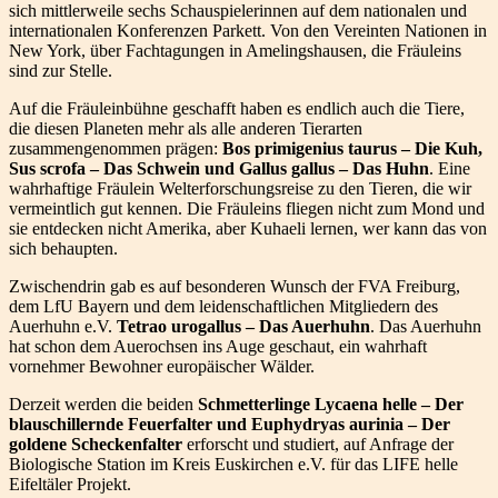
sich mittlerweile sechs Schauspielerinnen auf dem nationalen und
internationalen Konferenzen Parkett. Von den Vereinten Nationen in
New York, über Fachtagungen in Amelingshausen, die Fräuleins
sind zur Stelle.
Auf die Fräuleinbühne geschafft haben es endlich auch die Tiere,
die diesen Planeten mehr als alle anderen Tierarten
zusammengenommen prägen:
Bos primigenius taurus – Die Kuh,
Sus scrofa – Das Schwein und Gallus gallus – Das Huhn
. Eine
wahrhaftige Fräulein Welterforschungsreise zu den Tieren, die wir
vermeintlich gut kennen. Die Fräuleins fliegen nicht zum Mond und
sie entdecken nicht Amerika, aber Kuhaeli lernen, wer kann das von
sich behaupten.
Zwischendrin gab es auf besonderen Wunsch der FVA Freiburg,
dem LfU Bayern und dem leidenschaftlichen Mitgliedern des
Auerhuhn e.V.
Tetrao urogallus – Das Auerhuhn
. Das Auerhuhn
hat schon dem Auerochsen ins Auge geschaut, ein wahrhaft
vornehmer Bewohner europäischer Wälder.
Derzeit werden die beiden
Schmetterlinge Lycaena helle – Der
blauschillernde Feuerfalter und Euphydryas aurinia – Der
goldene Scheckenfalter
erforscht und studiert, auf Anfrage der
Biologische Station im Kreis Euskirchen e.V. für das LIFE helle
Eifeltäler Projekt.