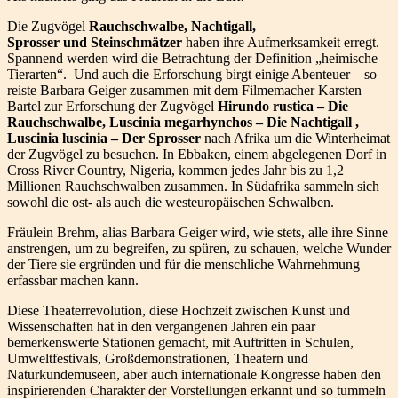
Die Zugvögel
Rauchschwalbe, Nachtigall,
Sprosser und Steinschmätzer
haben ihre Aufmerksamkeit erregt.
Spannend werden wird die Betrachtung der Definition „heimische
Tierarten“. Und auch die Erforschung birgt einige Abenteuer – so
reiste Barbara Geiger zusammen mit dem Filmemacher Karsten
Bartel zur Erforschung der Zugvögel
Hirundo rustica – Die
Rauchschwalbe,
Luscinia megarhynchos – Die Nachtigall ,
Luscinia luscinia – Der Sprosser
nach Afrika um die Winterheimat
der Zugvögel zu besuchen. In Ebbaken, einem abgelegenen Dorf in
Cross River Country, Nigeria, kommen jedes Jahr bis zu 1,2
Millionen Rauchschwalben zusammen. In Südafrika sammeln sich
sowohl die ost- als auch die westeuropäischen Schwalben.
Fräulein Brehm, alias Barbara Geiger wird, wie stets, alle ihre Sinne
anstrengen, um zu begreifen, zu spüren, zu schauen, welche Wunder
der Tiere sie ergründen und für die menschliche Wahrnehmung
erfassbar machen kann.
Diese Theaterrevolution, diese Hochzeit zwischen Kunst und
Wissenschaften hat in den vergangenen Jahren ein paar
bemerkenswerte Stationen gemacht, mit Auftritten in Schulen,
Umweltfestivals, Großdemonstrationen, Theatern und
Naturkundemuseen, aber auch internationale Kongresse haben den
inspirierenden Charakter der Vorstellungen erkannt und so tummeln