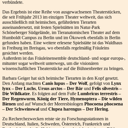
verbündete.
Das Ergebnis ist eine Reihe von ausgewachsenen Theaterstücken,
die seit Frühjahr 2013 im einzigen Theater weltweit, das sich
ausschließlich mit heimischen, gefährdeten Tierarten
auseinandersetzt, mit festen Spielstätten im Natur-Park
Schöneberger Südgelände, im Tieranatomischen Theater auf dem
Humboldt Campus zu Berlin und im Ökowerk ebenfalls in Berlin
gefunden haben. Eine weitere erlesene Spielstätte ist das Waldhaus
in Freiburg im Breisgau, wo ebenfalls regelmäßig Fräuleins
gesichtet werden.
Außerdem ist das Fräuleinensemble deutschland- und sogar europa-,
mitunter sogar weltweit unterwegs, um die visionären
wissenschaftlichen Theaterstücke auf die Bühnenbretter zu bringen.
Barbara Geiger hat sich heimische Tierarten in den Kopf gesetzt.
Den Anfang machten
Canis lupus – Der Wolf
, gefolgt von
Lynx
lynx – Der Luchs
,
Ursus arctos – Der Bär
und
Felis silvestris –
Die Wildkatze
. Es folgten auf dem Fuße
Lumbricus terrestris –
Der Regenwurm
,
König der Tiere, Hymenoptera – Die wilden
Bienen
und auf Wunsch der Meeresbiologen
Phocoena phocoena
– Der Schweinswal
und
Clupea harengus – Der Hering
.
Zu Recherchezwecken reiste sie zu Forschungsstationen in
Deutschland, Italien, Schweden, Österreich, Frankreich und